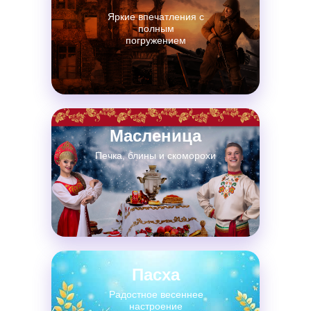
Яркие впечатления с
полным
погружением
Масленица
Печка, блины и скоморохи
Пасха
Радостное весеннее
настроение