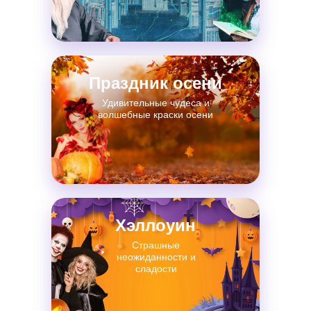
Праздник осени
Удивительные чудеса и
волшебные краски осени
Хэллоуин
Страшные
неожиданности и
сладости