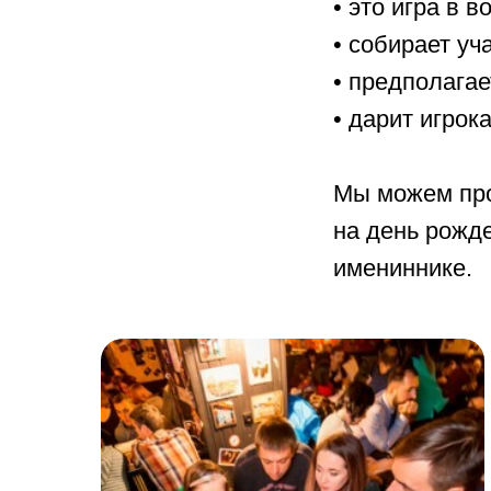
• это игра в 
• собирает у
• предполага
• дарит игро
Мы можем про
на день рожде
имениннике.