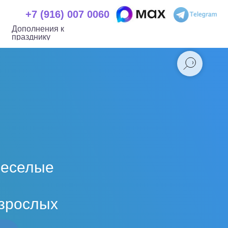
+7 (916) 007
+7 (916) 007 0060
 к празднику
0060
Дополнения к
празднику
веселые
взрослых