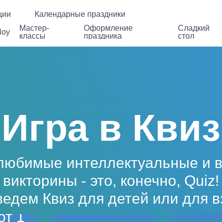
стер-
Оформление
Сладкий
ции
Календарные праздники
Дополнения
ассы
праздника
стол
Мастер-
Оформление
Сладкий
оу
классы
праздника
стол
Игра в Квиз
любимые интеллектуальные и 
викторины - это, конечно, Quiz!
едем Квиз для детей или для 
от 1