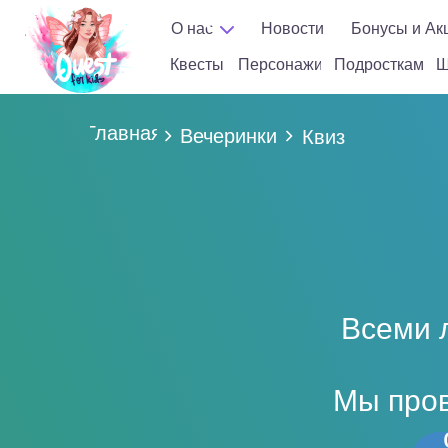
Ма
О нас
Новости
Бонусы и Ак
Квесты
Персонажи
Подросткам
Шоу
кл
Квесты
Персонажи
Подросткам
Ш
Главная
Вечеринки
Квиз
Всеми 
Мы пров