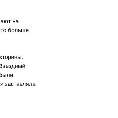
чают на
кто больше
кторины:
«Звездный
 были
м» заставляла