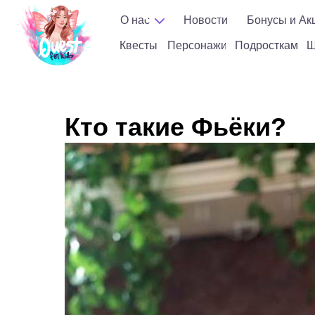
Ма
О нас
Новости
Бонусы и Ак
Квесты
Персонажи
Подросткам
Шоу
кл
Квесты
Персонажи
Подросткам
Ш
Кто такие Фьёки?