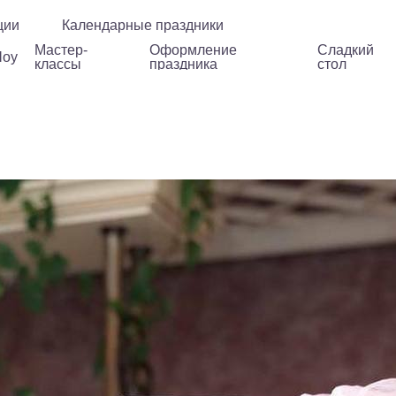
стер-
Оформление
Сладкий
ции
Календарные праздники
Дополнения
ассы
праздника
стол
Мастер-
Оформление
Сладкий
оу
классы
праздника
стол