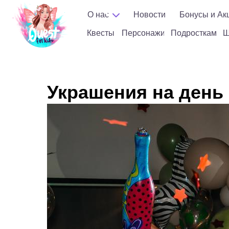
Ма
О нас
Новости
Бонусы и Ак
Квесты
Персонажи
Подросткам
Шоу
кл
Квесты
Персонажи
Подросткам
Ш
Украшения на день