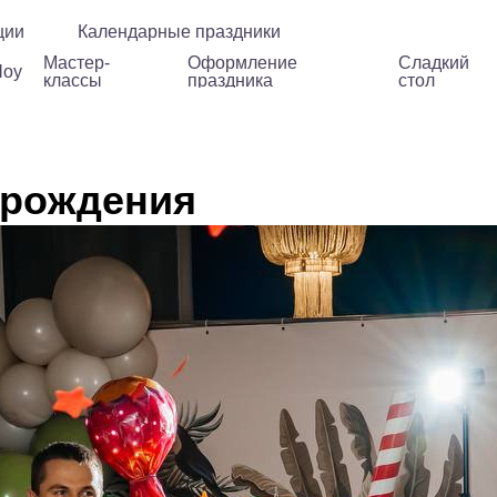
стер-
Оформление
Сладкий
ции
Календарные праздники
Дополнения
ассы
праздника
стол
Мастер-
Оформление
Сладкий
оу
классы
праздника
стол
 рождения