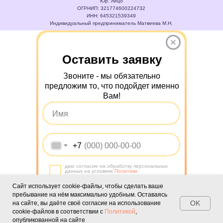
Юр. лицо
ОГРНИП: 321774600224732
ИНН: 645321539349
Индивидуальный предприниматель Матвеева М.Н.
Оставить заявку
Звоните - мы обязательно
предложим то, что подойдет именно
Вам!
+7
даю согласие на обработку персональных
данных на условиях
Политики
конфиденциальности
Сайт использует cookie-файлы, чтобы сделать ваше
пребывание на нём максимально удобным. Оставаясь
OK
на сайте, вы даёте своё согласие на использование
Подобрать программу
cookie-файлов в соответствии с
Политикой
,
опубликованной на сайте